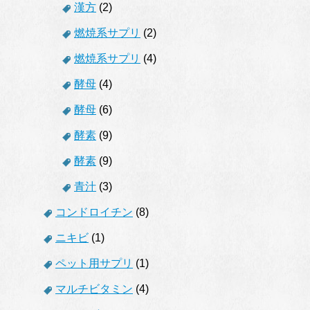
漢方
(2)
燃焼系サプリ
(2)
燃焼系サプリ
(4)
酵母
(4)
酵母
(6)
酵素
(9)
酵素
(9)
青汁
(3)
コンドロイチン
(8)
ニキビ
(1)
ペット用サプリ
(1)
マルチビタミン
(4)