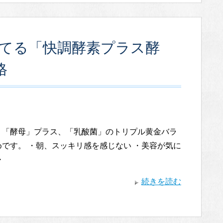
ってる「快調酵素プラス酵
格
、「酵母」プラス、「乳酸菌」のトリプル黄金バラ
です。 ・朝、スッキリ感を感じない ・美容が気に
・
続きを読む