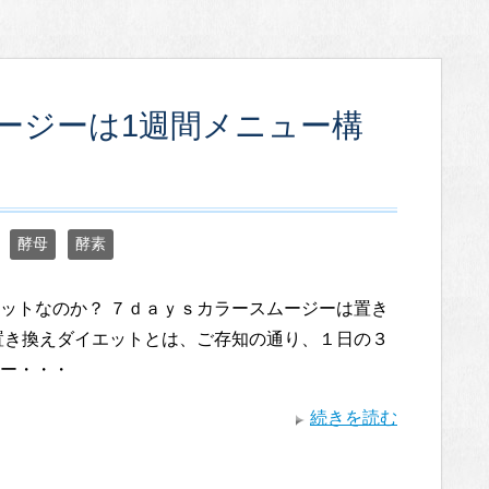
ージーは1週間メニュー構
酵母
酵素
ットなのか？ ７ｄａｙｓカラースムージーは置き
置き換えダイエットとは、ご存知の通り、１日の３
ー・・・
続きを読む