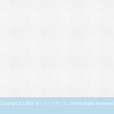
Copyright (C) 2026 ダイエットサプリ.com
All Rights Reserved