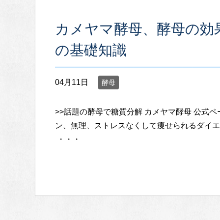
カメヤマ酵母、酵母の効
の基礎知識
04月11日
酵母
>>話題の酵母で糖質分解 カメヤマ酵母 公式
ン、無理、ストレスなくして痩せられるダイエ
・・・