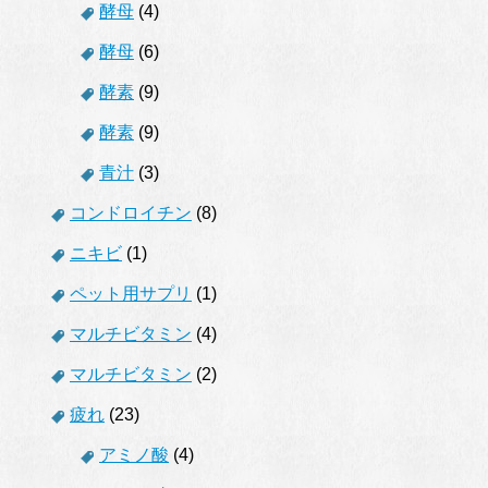
酵母
(4)
酵母
(6)
酵素
(9)
酵素
(9)
青汁
(3)
コンドロイチン
(8)
ニキビ
(1)
ペット用サプリ
(1)
マルチビタミン
(4)
マルチビタミン
(2)
疲れ
(23)
アミノ酸
(4)