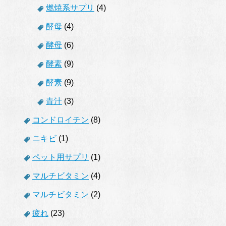
燃焼系サプリ
(4)
酵母
(4)
酵母
(6)
酵素
(9)
酵素
(9)
青汁
(3)
コンドロイチン
(8)
ニキビ
(1)
ペット用サプリ
(1)
マルチビタミン
(4)
マルチビタミン
(2)
疲れ
(23)