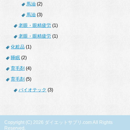
馬油
(2)
馬油
(3)
老眼・眼精疲労
(1)
老眼・眼精疲労
(1)
化粧品
(1)
睡眠
(2)
育毛剤
(4)
育毛剤
(5)
バイオテック
(3)
Copyright (C) 2026 ダイエットサプリ.com
All Rights
Reserved.