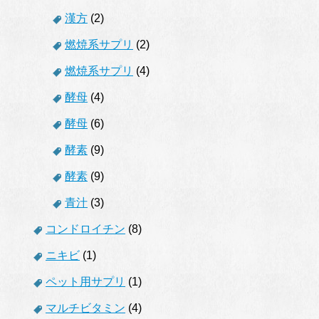
漢方
(2)
燃焼系サプリ
(2)
燃焼系サプリ
(4)
酵母
(4)
酵母
(6)
酵素
(9)
酵素
(9)
青汁
(3)
コンドロイチン
(8)
ニキビ
(1)
ペット用サプリ
(1)
マルチビタミン
(4)