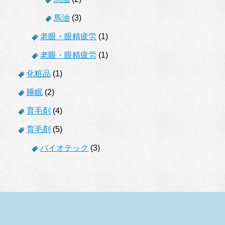
馬油
(3)
老眼・眼精疲労
(1)
老眼・眼精疲労
(1)
化粧品
(1)
睡眠
(2)
育毛剤
(4)
育毛剤
(5)
バイオテック
(3)
.