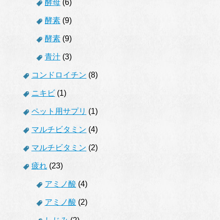
酵母
(6)
酵素
(9)
酵素
(9)
青汁
(3)
コンドロイチン
(8)
ニキビ
(1)
ペット用サプリ
(1)
マルチビタミン
(4)
マルチビタミン
(2)
疲れ
(23)
アミノ酸
(4)
アミノ酸
(2)