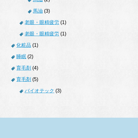
馬油
(3)
老眼・眼精疲労
(1)
老眼・眼精疲労
(1)
化粧品
(1)
睡眠
(2)
育毛剤
(4)
育毛剤
(5)
バイオテック
(3)
.