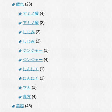
疲れ
(23)
アミノ酸
(4)
アミノ酸
(2)
しじみ
(2)
しじみ
(2)
ジンジャー
(1)
ジンジャー
(4)
にんにく
(1)
にんにく
(1)
マカ
(1)
漢方
(4)
美容
(46)