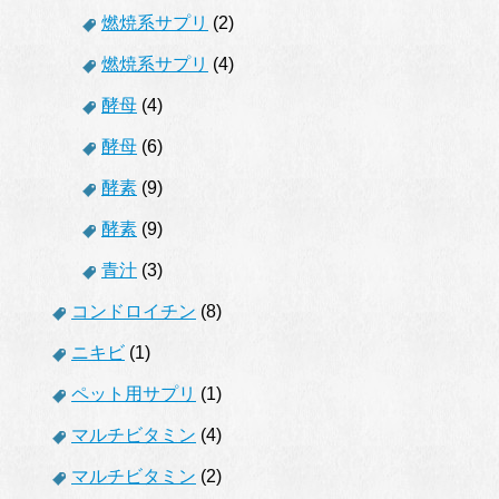
燃焼系サプリ
(2)
燃焼系サプリ
(4)
酵母
(4)
酵母
(6)
酵素
(9)
酵素
(9)
青汁
(3)
コンドロイチン
(8)
ニキビ
(1)
ペット用サプリ
(1)
マルチビタミン
(4)
マルチビタミン
(2)