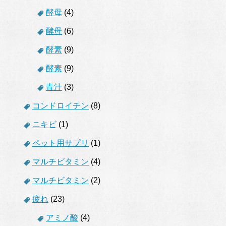
酵母
(4)
酵母
(6)
酵素
(9)
酵素
(9)
青汁
(3)
コンドロイチン
(8)
ニキビ
(1)
ペット用サプリ
(1)
マルチビタミン
(4)
マルチビタミン
(2)
疲れ
(23)
アミノ酸
(4)