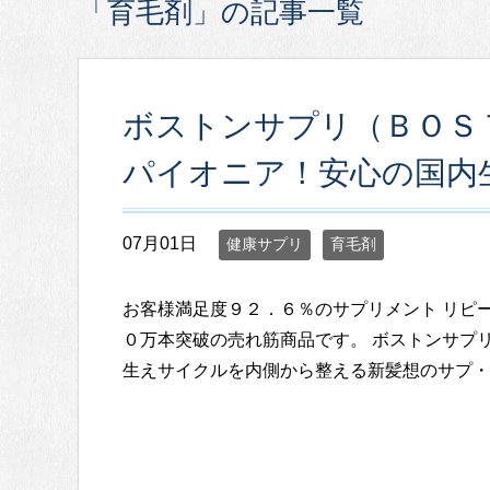
「育毛剤」の記事一覧
ボストンサプリ（ＢＯＳ
パイオニア！安心の国内
07月01日
健康サプリ
育毛剤
お客様満足度９２．６％のサプリメント リピ
０万本突破の売れ筋商品です。 ボストンサプ
生えサイクルを内側から整える新髪想のサプ・