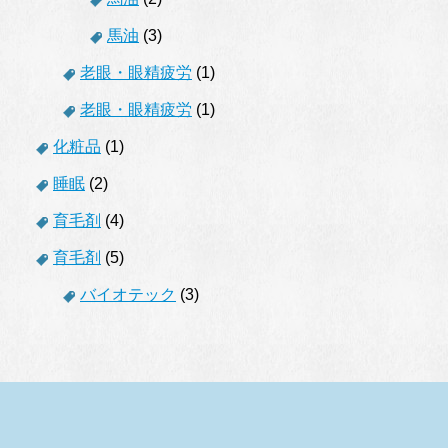
馬油
(3)
老眼・眼精疲労
(1)
老眼・眼精疲労
(1)
化粧品
(1)
睡眠
(2)
育毛剤
(4)
育毛剤
(5)
バイオテック
(3)
.